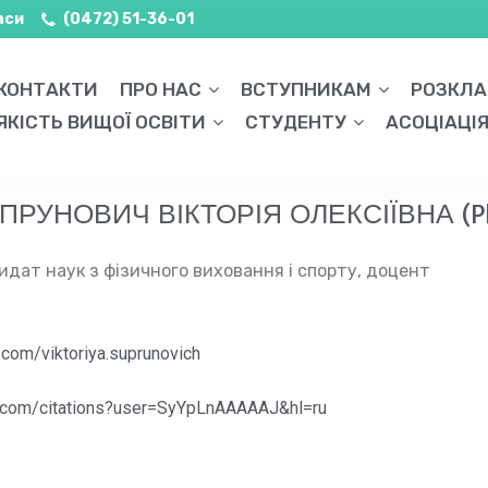
аси
(0472) 51-36-01
КОНТАКТИ
ПРО НАС
ВСТУПНИКАМ
РОЗКЛ
ЯКІСТЬ ВИЩОЇ ОСВІТИ
СТУДЕНТУ
АСОЦІАЦІ
ПРУНОВИЧ ВІКТОРІЯ ОЛЕКСІЇВНА (P
дат наук з фізичного виховання і спорту, доцент
com/viktoriya.suprunovich
le.com/citations?user=SyYpLnAAAAAJ&hl=ru