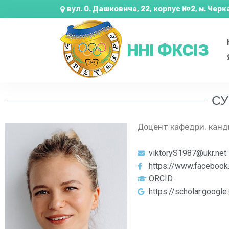
вул. О. Дашковича, 22, корпус №2, м. Черк
ННІ ФКСІЗ
СУ
Доцент кафедри, канди
viktoryS1987@ukr.net
https://www.facebook.
ORCID
https://scholar.goog