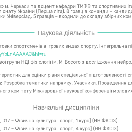
я» м. Черкаси та доцент кафедри ТМФВ та спортивних іго
іонату України (Перша ліга), 8 гравців команди – кандид
и Універсіад, 5 гравців – входили до складу збірних ком
Наукова діяльність
товки спортсменів в ігрових видах спорту. Інтегральна пі
r=SyYpLnAAAAAJ&hl=ru
вої групи НДІ фізіології ім. М. Босого з дослідження ней
еристик для оцінки рівня спеціальної підготовленості с
:
Розробка тематики напрямку. Учасники. Проведення до
ного комітету Міжнародної наукової конференції молодих
Навчальні дисципліни
17 – Фізична культура і спорт, 1 курс] (ННІФКСІЗ) .
017 – Фізична культура і спорт, 4 курс] (ННІФКСІЗ).