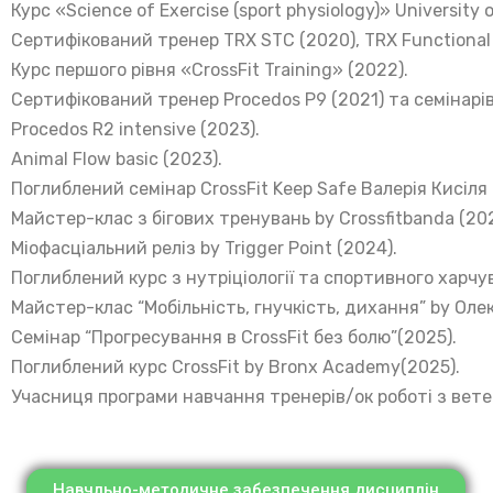
Курс «Science of Exercise (sport physiology)» University 
Сертифікований тренер TRX STC (2020), TRX Functional (
Курс першого рівня «CrossFit Training» (2022).
Сертифікований тренер Procedos P9 (2021) та семінарів
Procedos R2 intensive (2023).
Animal Flow basic (2023).
Поглиблений семінар CrossFit Keep Safe Валерія Кисіля 
Майстер-клас з бігових тренувань by Crossfitbanda (202
Міофасціальний реліз by Trigger Point (2024).
Поглиблений курс з нутріціології та спортивного харчува
Майстер-клас “Мобільність, гнучкість, дихання” by Оле
Семінар “Прогресування в CrossFit без болю”(2025).
Поглиблений курс CrossFit by Bronx Academy(2025).
Учасниця програми навчання тренерів/ок роботі з вете
Навчльно-методичне забезпечення дисциплін