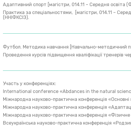
Адаптивний спорт [магістри, 014.11 – Середня освіта (Ф
Практика за спеціальностями, [магістри, 014.11 – Серед
(ННІФКСІЗ).
Футбол. Методика навчання [Навчально-методичний посіб
Проведення курсів підвищення кваліфікації тренерів чер
Участь у конференціях:
International сonference «Abdances in the natural scien
Міжнародна науково-практична конференція «Основні нап
Міжнародна науково-практична конференція «Адаптацій
Міжнародна науково-практична конференція «Фізичне вих
Всеукраїнська науково-практична конференція «Родзинк