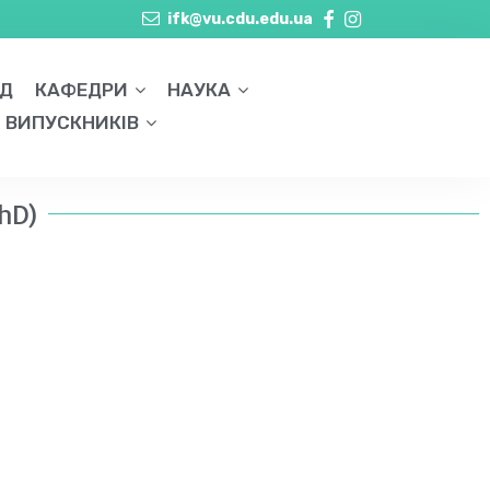
ifk@vu.cdu.edu.ua
АД
КАФЕДРИ
НАУКА
Я ВИПУСКНИКІВ
hD)