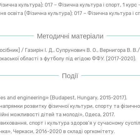
ізична культура); 017 – Фізична культура і спорт, 1 курс
ня освіта (Фізична культура); 017 – Фізична культура і с
Методичні матеріали
ник] / Газирін І. Д., Супрунович В. О., Вернигора В. В./
каської області з футболу під егідою ФФУ. (2017-2020).
Події
ces and engineering» (Budapest, Hungary, 2015-2017).
рямки розвитку фізичної культури, спорту та фізичної ре
ні можливості дітей та молоді», Одеса, 2017.
овання, спорт і культура здоров’я у сучасному суспільс
а», Черкаси, 2016-2020 в складі оргкомітету.