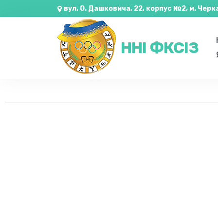
вул. О. Дашковича, 22, корпус №2, м. Черк
ННІ ФКСІЗ