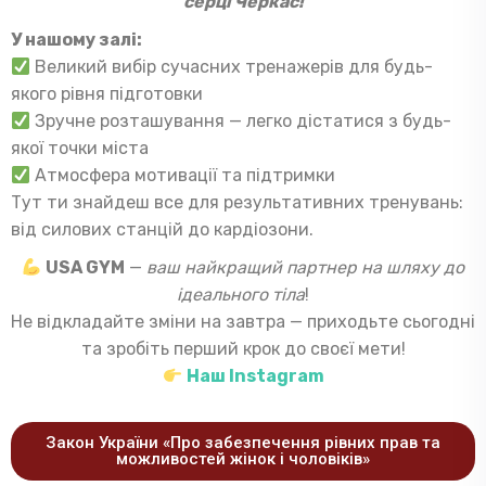
серці Черкас!
У нашому залі:
Великий вибір сучасних тренажерів для будь-
якого рівня підготовки
Зручне розташування — легко дістатися з будь-
якої точки міста
Атмосфера мотивації та підтримки
Тут ти знайдеш все для результативних тренувань:
від силових станцій до кардіозони.
USA GYM
—
ваш найкращий партнер на шляху до
ідеального тіла
!
Не відкладайте зміни на завтра — приходьте сьогодні
та зробіть перший крок до своєї мети!
Наш Instagram
Закон України «Про забезпечення рівних прав та
можливостей жінок і чоловіків»