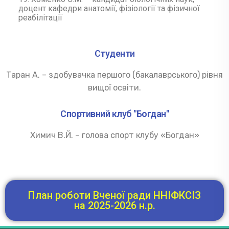
доцент кафедри анатомії, фізіології та фізичної
реабілітації
Студенти
Таран А. – здобувачка першого (бакалаврського) рівня
вищої освіти.
Спортивний клуб "Богдан"
Химич В.Й. – голова спорт клубу «Богдан»
План роботи Вченої ради ННІФКСІЗ
на 2025-2026 н.р.