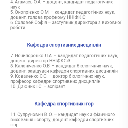
Атамась О.А. – доцент, кандидат педагогічних
наук
Онопрієнко О.М. – кандидат педагогічних наук,
доцент, голова профкому ННІФКіС
Соловей Софія – заступник директора з виховної
роботи
Кафедра спортивних дисциплін
Нечипоренко Л.А. – кандидат педагогічних наук,
доцент, директор ННІФКСіЗ
Каленіченко О.В. – кандидат біологічних наук,
доцент, завідувач кафедри спортивних дисциплін
Коваленко С.О. – доктор біологічних наук,
професор кафедри спортивних дисциплін
Дзюник І.С. – аспірант
Кафедра спортивних ігор
Супрунович В. О. – кандидат наук з фізичного
виховання і спорту, доцент кафедри спортивних
ігор